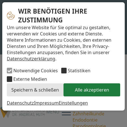
Zahnarzt in Leipzig Dr. Huth
WIR BENÖTIGEN IHRE
Termine
unter Tel.:
0341-6885037
ZUSTIMMUNG
Johannisplatz 1,
Um unsere Website für Sie optimal zu gestalten,
04103 Leipzig
verwenden wir Cookies und externe Dienste.
praxis@huth-leipzig.de
Weitere Informationen zu Cookies, den externen
Kontakt &
Diensten und Ihren Möglichkeiten, Ihre Privacy-
Anfahrt
Einstellungen anzupassen, finden Sie in unserer
Navigation überspringen
Home
Datenschutzerklärung
.
Team
Philosophie
Notwendige Cookies
Statistiken
Leistungen
Externe Medien
Implantologie
Ästhetische
Speichern & schließen
Alle akzeptieren
Versorgung/Cerec
Prophylaxe
Datenschutz
Impressum
Einstellungen
Konservierende
MENÜ
Zahnheilkunde
Endodontie
Parodontologie