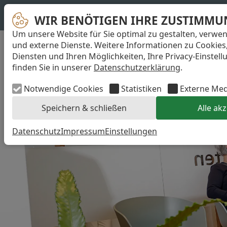
Zahnarzt in Leipzig Dr. Huth
WIR BENÖTIGEN IHRE ZUSTIMMU
Leipzig
Um unsere Website für Sie optimal zu gestalten, verwe
und externe Dienste. Weitere Informationen zu Cookies
Diensten und Ihren Möglichkeiten, Ihre Privacy-Einstel
finden Sie in unserer
Datenschutzerklärung
.
Notwendige Cookies
Statistiken
Externe Me
Speichern & schließen
Alle ak
Datenschutz
Impressum
Einstellungen