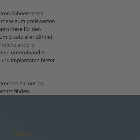
aren Zahnersatzes
othese zum preiswerten
pprothese für den
um Ersatz aller Zähne).
hlreiche andere
men untereinander.
und Implantaten bietet
Sprechen Sie uns an,
rsatz finden.
Home